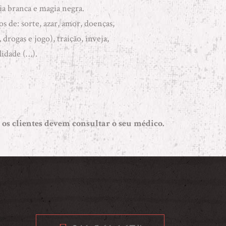
a branca e magia negra
.
s de: sorte, azar, amor, doenças,
 drogas e jogo), traição, inveja,
lidade (…).
 os clientes devem consultar o seu médico.