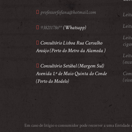
professorfofana@hotmail.com
Leit
Leitu
938211786**
(Whatsapp)
Leitu
Consultório Lisboa Rua Carvalho
ciga
Araújo (Perto do Metro da Alameda )
Leitu
(esc
Consultório Setúbal (Margem Sul)
Avenida 1.º de Maio Quinta do Conde
Comu
(vivo
(Perto do Modelo)
Em caso de litígio o consumidor pode recorrer a uma Entidade