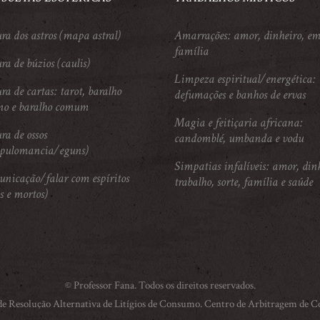
ura dos astros (mapa astral)
Amarrações: amor, dinheiro, em
família
ra de búzios (caulis)
Limpeza espiritual/energética:
ra de cartas: tarot, baralho
defumações e banhos de ervas
no e baralho comum
Magia e feitiçaria africana:
ra de ossos
candomblé, umbanda e vodu
apulomancia/eguns)
Simpatias infalíveis: amor, din
nicação/falar com espíritos
trabalho, sorte, família e saúde
s e mortos)
© Professor Fana. Todos os direitos reservados.
 de Resolução Alternativa de Litígios de Consumo. Centro de Arbitragem de 