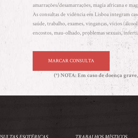
amarrações/desamarrações
,
magia africana
e
magi
As consultas de vidência em Lisboa integram caso
saúde, trabalho, exames, vinganças, vícios (álcool,
encostos, mau-olhado, problemas sexuais, inferti
MARCAR CONSULTA
(*) NOTA
: Em caso de doença grave,
SULTAS ESOTÉRICAS
TRABALHOS MÍSTICOS