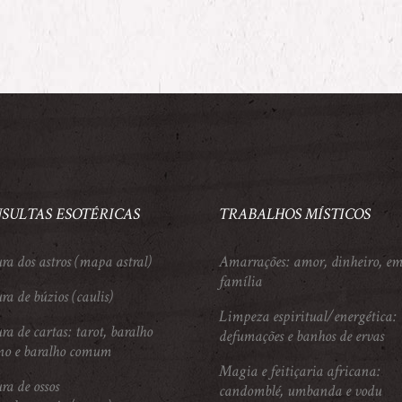
SULTAS ESOTÉRICAS
TRABALHOS MÍSTICOS
ura dos astros (mapa astral)
Amarrações: amor, dinheiro, em
família
ra de búzios (caulis)
Limpeza espiritual/energética:
ra de cartas: tarot, baralho
defumações e banhos de ervas
no e baralho comum
Magia e feitiçaria africana:
ra de ossos
candomblé, umbanda e vodu