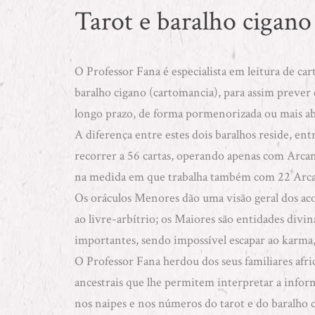
Tarot e baralho cigano
O
Professor Fana
é especialista em leitura de c
baralho cigano (
cartomancia
), para assim prever
longo prazo, de forma pormenorizada ou mais a
A diferença entre estes dois baralhos reside, ent
recorrer a 56 cartas, operando apenas com Arcano
na medida em que trabalha também com 22 Arca
Os oráculos Menores dão uma visão geral dos ac
ao livre-arbítrio; os Maiores são entidades divi
importantes, sendo impossível escapar ao karma,
O Professor Fana herdou dos seus familiares afri
ancestrais que lhe permitem interpretar a inform
nos naipes e nos números do tarot e do baralho 