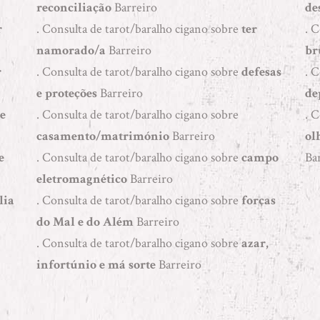
reconciliação
Barreiro
de
r
. Consulta de tarot/baralho cigano sobre
ter
. 
namorado/a
Barreiro
br
r
. Consulta de tarot/baralho cigano sobre
defesas
. 
e proteções
Barreiro
de
e
. Consulta de tarot/baralho cigano sobre
. 
casamento/matrimónio
Barreiro
ol
e
. Consulta de tarot/baralho cigano sobre
campo
Ba
eletromagnético
Barreiro
lia
. Consulta de tarot/baralho cigano sobre
forças
do Mal e do Além
Barreiro
. Consulta de tarot/baralho cigano sobre
azar,
infortúnio e má sorte
Barreiro