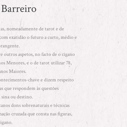
 Barreiro
artas, nomeadamente de tarot e de
 com exatidão o futuro a curto, médio e
brangente.
re outros aspetos, no facto de o cigano
s Menores, e o de tarot utilizar 78,
nos Maiores.
ontecimentos-chave e dizem respeito
nas que respondem às questões
 sina ou destino.
canos dons sobrenaturais e técnicas
ação cruzada que consta nas figuras,
cigano.