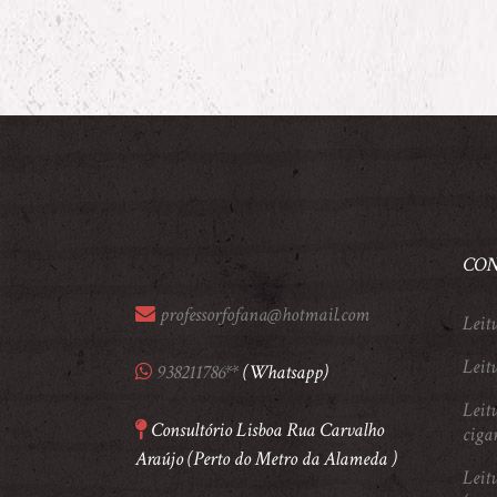
CON
professorfofana@hotmail.com
Leit
Leitu
938211786**
(Whatsapp)
Leitu
Consultório Lisboa Rua Carvalho
ciga
Araújo (Perto do Metro da Alameda )
Leitu