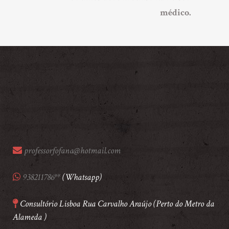
médico.
professorfofana@hotmail.com
938211786**
(Whatsapp)
Consultório Lisboa Rua Carvalho Araújo (Perto do Metro da
Alameda )