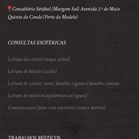
Consultório Setúbal (Margem Sul) Avenida 1.º de Maio
Quinta do Conde (Perto do Modelo)
CONSULTAS ESOTÉRICAS
Leitura dos astros (mapa astral)
Leitura de búzios (caulis)
Leitura de cartas: tarot, baralho cigano e baralho comum
Leitura de ossos (escapulomancia/eguns)
Comunicação/falar com espíritos (vivos e mortos)
TRABALHOS MÍSTICOS