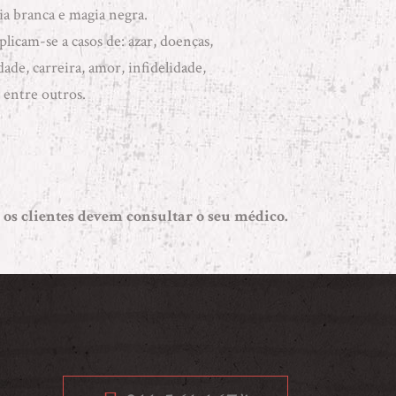
a branca e magia negra
.
licam-se a casos de: azar, doenças,
idade, carreira, amor, infidelidade,
 entre outros.
 os clientes devem consultar o seu médico.