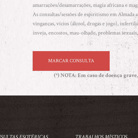
amarrações/desamarrações
,
magia africana
e
magi
As consultas/sessões de espiritismo em Almada ap
vinganças, vícios (álcool, drogas e jogo), infertil
inveja, encostos, mau-olhado, problemas sexuais,
MARCAR CONSULTA
(*) NOTA
: Em caso de doença grave,
SULTAS ESOTÉRICAS
TRABALHOS MÍSTICOS