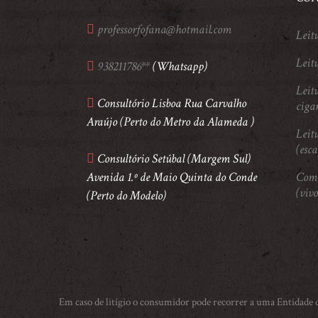
professorfofana@hotmail.com
Leit
Leitu
938211786**
(Whatsapp)
Leitu
Consultório Lisboa Rua Carvalho
ciga
Araújo (Perto do Metro da Alameda )
Leitu
(esc
Consultório Setúbal (Margem Sul)
Avenida 1.º de Maio Quinta do Conde
Comu
(vivo
(Perto do Modelo)
Em caso de litígio o consumidor pode recorrer a uma Entidade