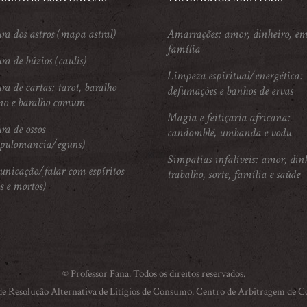
ura dos astros (mapa astral)
Amarrações: amor, dinheiro, em
família
ra de búzios (caulis)
Limpeza espiritual/energética:
ra de cartas: tarot, baralho
defumações e banhos de ervas
no e baralho comum
Magia e feitiçaria africana:
ra de ossos
candomblé, umbanda e vodu
apulomancia/eguns)
Simpatias infalíveis: amor, din
nicação/falar com espíritos
trabalho, sorte, família e saúde
s e mortos)
© Professor Fana. Todos os direitos reservados.
 de Resolução Alternativa de Litígios de Consumo. Centro de Arbitragem de 